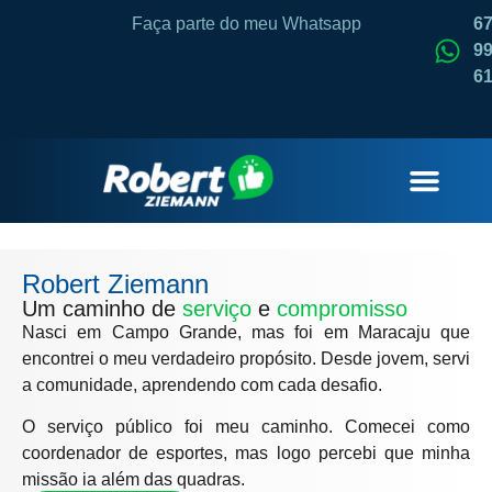
Faça parte do meu Whatsapp
6
99
6
QUEM SOU
Robert Ziemann
Um caminho de
serviço
e
compromisso
Nasci em Campo Grande, mas foi em Maracaju que
encontrei o meu verdadeiro propósito. Desde jovem, servi
a comunidade, aprendendo com cada desafio.
O serviço público foi meu caminho. Comecei como
coordenador de esportes, mas logo percebi que minha
missão ia além das quadras.