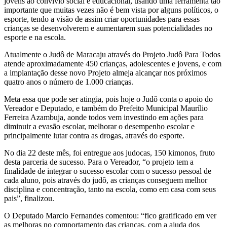
jovens ao convívio social e educacional, usando uma ferramenta tão
importante que muitas vezes não é bem vista por alguns políticos, o
esporte, tendo a visão de assim criar oportunidades para essas
crianças se desenvolverem e aumentarem suas potencialidades no
esporte e na escola.
Atualmente o Judô de Maracaju através do Projeto Judô Para Todos
atende aproximadamente 450 crianças, adolescentes e jovens, e com
a implantação desse novo Projeto almeja alcançar nos próximos
quatro anos o número de 1.000 crianças.
Meta essa que pode ser atingia, pois hoje o Judô conta o apoio do
Vereador e Deputado, e também do Prefeito Municipal Maurílio
Ferreira Azambuja, aonde todos vem investindo em ações para
diminuir a evasão escolar, melhorar o desempenho escolar e
principalmente lutar contra as drogas, através do esporte.
No dia 22 deste mês, foi entregue aos judocas, 150 kimonos, fruto
desta parceria de sucesso. Para o Vereador, “o projeto tem a
finalidade de integrar o sucesso escolar com o sucesso pessoal de
cada aluno, pois através do judô, as crianças conseguem melhor
disciplina e concentração, tanto na escola, como em casa com seus
pais”, finalizou.
O Deputado Marcio Fernandes comentou: “fico gratificado em ver
as melhoras no comportamento das crianças, com a ajuda dos