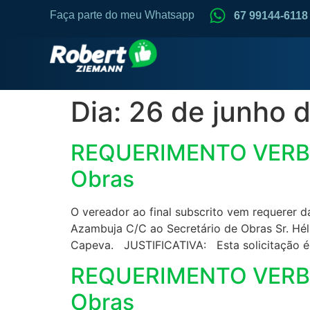
Faça parte do meu Whatsapp
67 99144-6118
Dia:
26 de junho 
REQUERIMENTO VERBAL 
Obras
O vereador ao final subscrito vem requerer d
Azambuja C/C ao Secretário de Obras Sr. Héli
Capeva. JUSTIFICATIVA: Esta solicitação é
REQUERIMENTO VERBAL 
Obras