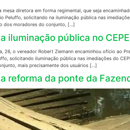
a mesa diretora em forma regimental, que seja encaminhado o
io Peluffo, solicitando na iluminação pública nas imediaç
o dos moradores do conjunto, […]
ta iluminação pública no CEP
a, 26, o vereador Robert Ziemann encaminhou ofício ao Pref
uffo, solicitando iluminação pública nas imediações do CE
njunto, mais precisamente dos usuários […]
ita reforma da ponte da Faze