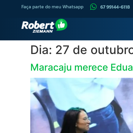
Faça parte do meu Whatsapp
67 99144-6118
Dia:
27 de outubr
Maracaju merece Eduar