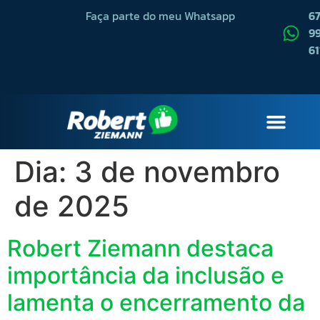
Faça parte do meu Whatsapp
6
99
61
QUEM SOU
Dia:
3 de novembro
de 2025
Robert Ziemann destaca
importância da inclusão e
lamenta o encerramento da