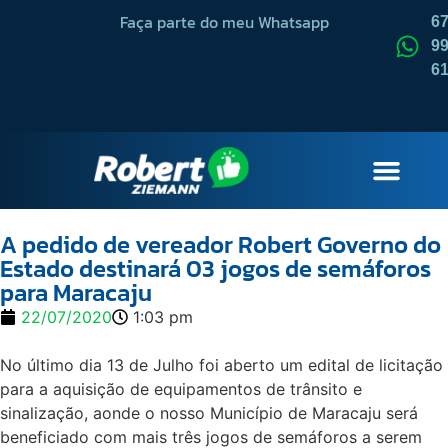
Faça parte do meu Whatsapp
6
99
6
QUEM SOU
A pedido de vereador Robert Governo do
Estado destinará 03 jogos de semáforos
para Maracaju
22/07/2020
1:03 pm
No último dia 13 de Julho foi aberto um edital de licitação
para a aquisição de equipamentos de trânsito e
sinalização, aonde o nosso Município de Maracaju será
beneficiado com mais três jogos de semáforos a serem