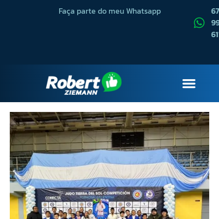
Faça parte do meu Whatsapp
6
99
61
QUEM SOU