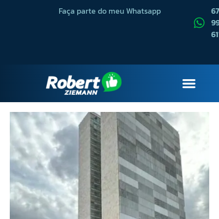
Faça parte do meu Whatsapp
6
99
61
QUEM SOU