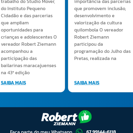
trabalho do Studio Mover,
importância das parcerias
do Instituto Pequeno
que promovem inclusão,
Cidadão e das parcerias
desenvolvimento e
que ampliam
valorização da cultura
oportunidades para
quilombola O vereador
crianças e adolescentes O
Robert Ziemann
vereador Robert Ziemann
participou da
acompanhou a
programação do Julho das
participação das
Pretas, realizada na
bailarinas maracajuenses
na 43ª edição
SAIBA MAIS
SAIBA MAIS
Faça parte do meu Whatsapp
67 99144-6118