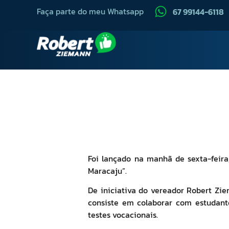
Faça parte do meu Whatsapp
67 99144-6118
Foi lançado na manhã de sexta-feira
Maracaju”.
De iniciativa do vereador Robert Zi
consiste em colaborar com estudante
testes vocacionais.