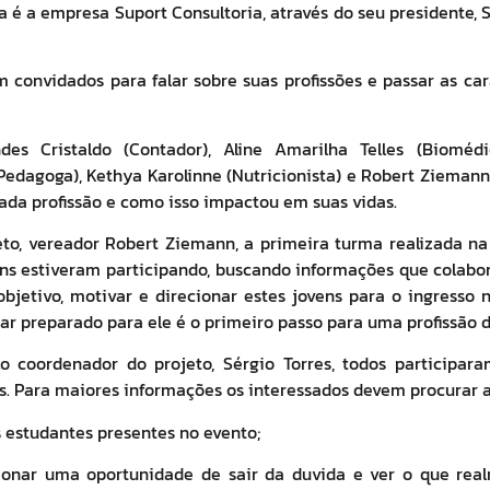
a é a empresa Suport Consultoria, através do seu presidente,
am convidados para falar sobre suas profissões e passar as ca
ndes Cristaldo (Contador), Aline Amarilha Telles (Bioméd
dagoga), Kethya Karolinne (Nutricionista) e Robert Ziemann 
ada profissão e como isso impactou em suas vidas.
eto, vereador Robert Ziemann, a primeira turma realizada na
ens estiveram participando, buscando informações que colabore
o objetivo, motivar e direcionar estes jovens para o ingresso
tar preparado para ele é o primeiro passo para uma profissão d
o coordenador do projeto, Sérgio Torres, todos participar
. Para maiores informações os interessados devem procurar a 
 estudantes presentes no evento;
ionar uma oportunidade de sair da duvida e ver o que real