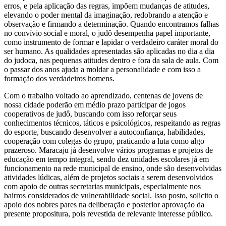
erros, e pela aplicação das regras, impõem mudanças de atitudes,
elevando o poder mental da imaginação, redobrando a atenção e
observação e firmando a determinação. Quando encontramos falhas
no convívio social e moral, o judô desempenha papel importante,
como instrumento de formar e lapidar o verdadeiro caráter moral do
ser humano. As qualidades apresentadas são aplicadas no dia a dia
do judoca, nas pequenas atitudes dentro e fora da sala de aula. Com
o passar dos anos ajuda a moldar a personalidade e com isso a
formação dos verdadeiros homens.
Com o trabalho voltado ao aprendizado, centenas de jovens de
nossa cidade poderão em médio prazo participar de jogos
cooperativos de judô, buscando com isso reforçar seus
conhecimentos técnicos, táticos e psicológicos, respeitando as regras
do esporte, buscando desenvolver a autoconfiança, habilidades,
cooperação com colegas do grupo, praticando a luta como algo
prazeroso. Maracaju já desenvolve vários programas e projetos de
educação em tempo integral, sendo dez unidades escolares já em
funcionamento na rede municipal de ensino, onde são desenvolvidas
atividades lúdicas, além de projetos sociais a serem desenvolvidos
com apoio de outras secretarias municipais, especialmente nos
bairros considerados de vulnerabilidade social. Isso posto, solicito o
apoio dos nobres pares na deliberação e posterior aprovação da
presente propositura, pois revestida de relevante interesse público.