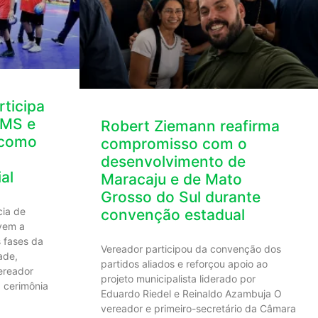
ticipa
AMS e
Robert Ziemann reafirma
 como
compromisso com o
desenvolvimento de
al
Maracaju e de Mato
Grosso do Sul durante
cia de
convenção estadual
ivem a
s fases da
Vereador participou da convenção dos
ade,
partidos aliados e reforçou apoio ao
ereador
projeto municipalista liderado por
 cerimônia
Eduardo Riedel e Reinaldo Azambuja O
vereador e primeiro-secretário da Câmara