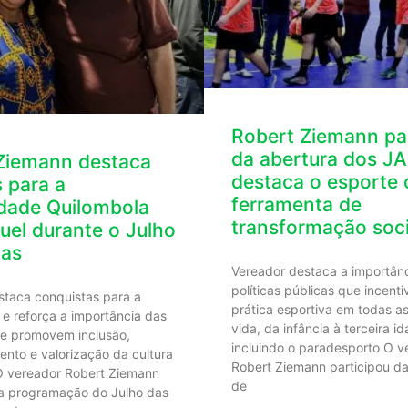
Robert Ziemann par
da abertura dos J
Ziemann destaca
destaca o esporte
 para a
ferramenta de
ade Quilombola
transformação soci
uel durante o Julho
tas
Vereador destaca a importân
políticas públicas que incent
staca conquistas para a
prática esportiva em todas a
e reforça a importância das
vida, da infância à terceira id
ue promovem inclusão,
incluindo o paradesporto O v
nto e valorização da cultura
Robert Ziemann participou da
O vereador Robert Ziemann
de
da programação do Julho das