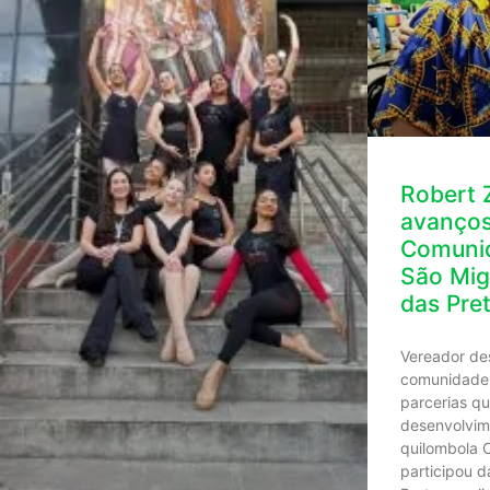
Robert 
avanços
Comunid
São Mig
das Pre
Vereador de
comunidade 
parcerias q
desenvolvime
quilombola 
participou 