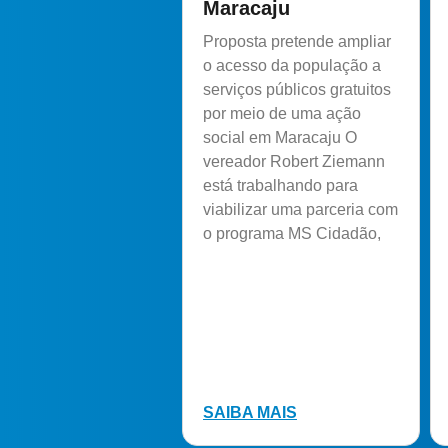
Maracaju
Proposta pretende ampliar
o acesso da população a
serviços públicos gratuitos
por meio de uma ação
social em Maracaju O
vereador Robert Ziemann
está trabalhando para
viabilizar uma parceria com
o programa MS Cidadão,
SAIBA MAIS