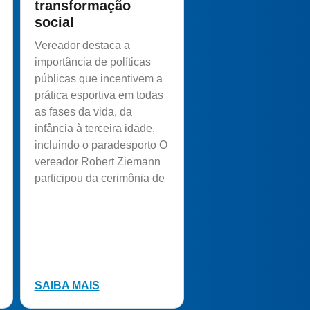
transformação
social
Vereador destaca a
importância de políticas
públicas que incentivem a
prática esportiva em todas
as fases da vida, da
infância à terceira idade,
incluindo o paradesporto O
vereador Robert Ziemann
participou da cerimônia de
SAIBA MAIS