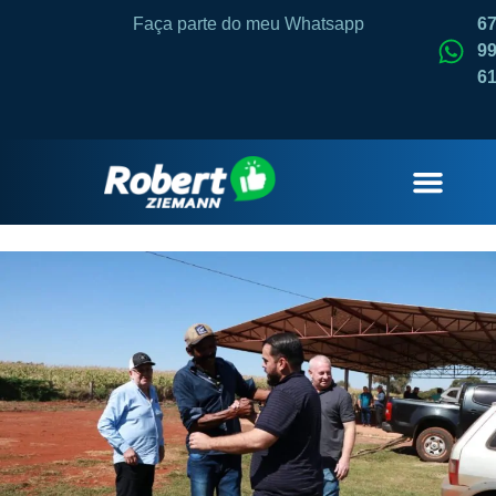
Faça parte do meu Whatsapp
6
99
6
QUEM SOU