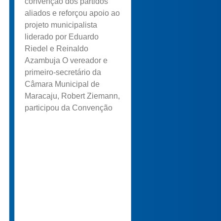
convenção dos partidos
aliados e reforçou apoio ao
projeto municipalista
liderado por Eduardo
Riedel e Reinaldo
Azambuja O vereador e
primeiro-secretário da
Câmara Municipal de
Maracaju, Robert Ziemann,
participou da Convenção