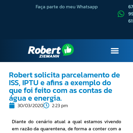
Faça parte do meu Whatsapp
6
99
61
QUEM SOU
Robert solicita parcelamento de
ISS, IPTU e afins a exemplo do
que foi feito com as contas de
água e energia.
30/03/2020
2:23 pm
Diante do cenário atual a qual estamos vivendo
em razão da quarentena, de forma a conter com a