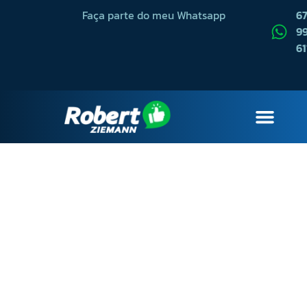
Faça parte do meu Whatsapp
6
99
61
QUEM SOU