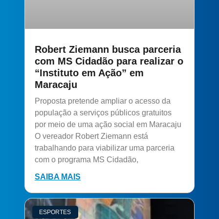
Robert Ziemann busca parceria
com MS Cidadão para realizar o
“Instituto em Ação” em
Maracaju
Proposta pretende ampliar o acesso da
população a serviços públicos gratuitos
por meio de uma ação social em Maracaju
O vereador Robert Ziemann está
trabalhando para viabilizar uma parceria
com o programa MS Cidadão,
SAIBA MAIS
ESPORTES