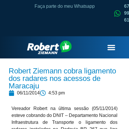
Faça parte do meu Whatsapp
6
99
6
QUEM SOU
Robert Ziemann cobra ligamento
dos radares nos acessos de
Maracaju
06/11/2014
4:53 pm
Vereador Robert na última sessão (05/11/2014)
esteve cobrando do DNIT – Departamento Nacional
Infraestrutura de Transporte o ligamento dos