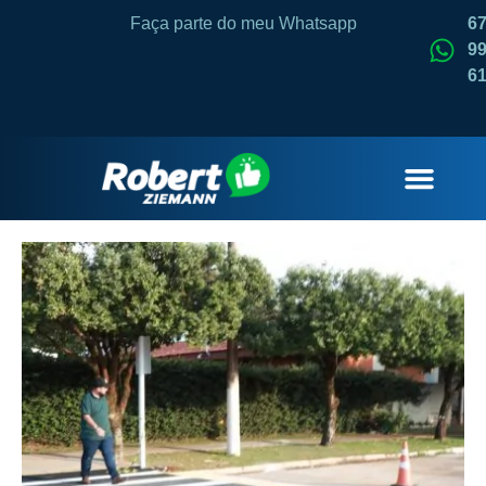
Faça parte do meu Whatsapp
6
99
6
QUEM SOU