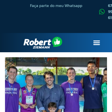
Faça parte do meu Whatsapp
6
99
61
QUEM SOU