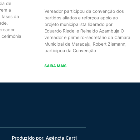
cia de
ivem a
Vereador participou da convenção dos
s fases da
partidos aliados e reforçou apoio ao
ade,
projeto municipalista liderado por
ereador
Eduardo Riedel e Reinaldo Azambuja O
 cerimônia
vereador e primeiro-secretário da Câmara
Municipal de Maracaju, Robert Ziemann,
participou da Convenção
SAIBA MAIS
Produzido por:
Agência Carti