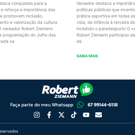
staca conquistas para a
Vereador destaca a importân
e reforça a importância das
políticas públicas que incent
ue promovem inclusão,
prática esportiva em todas a
nto e valorização da cultura
vida, da infância à terceira id
O vereador Robert Ziemann
incluindo o paradesporto O v
da programação do Julho das
Robert Ziemann participou da
izada na
de
SAIBA MAIS
Faça parte do meu Whatsapp
67 99144-6118
reservados