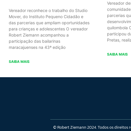
Vereador de
comunidade 
Vereador reconhece o trabalho do Studio
parcerias q
Mover, do Instituto Pequeno Cidadão e
desenvolvime
das parcerias que ampliam oportunidades
quilombola 
para crianças e adolescentes O vereador
participou 
Robert Ziemann acompanhou a
Pretas, real
participação das bailarinas
maracajuenses na 43ª edição
SAIBA MAIS
SAIBA MAIS
© Robert Ziemann 2024. Todos os direitos 