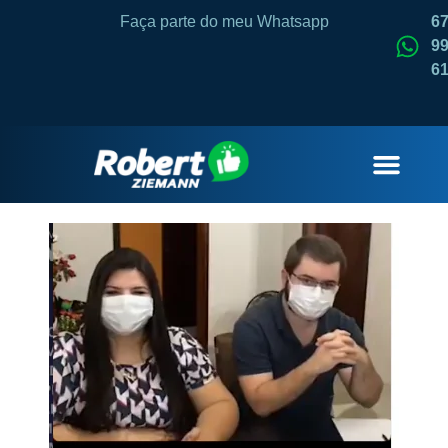
Faça parte do meu Whatsapp
6
99
6
QUEM SOU