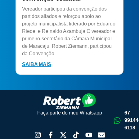
Vereador participou da convenção dos
partidos aliados e reforçou apoio ao
projeto municipalista liderado por Eduardo
Riedel e Reinaldo Azambuja O vereador e
primeiro-secretário da Câmara Municipal
de Maracaju, Robert Ziemann, participou
da Convenção
SAIBA MAIS
Faça parte do meu Whatsapp
67
99144
6118