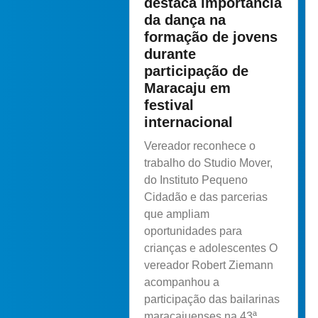
destaca importância
da dança na
formação de jovens
durante
participação de
Maracaju em
festival
internacional
Vereador reconhece o
trabalho do Studio Mover,
do Instituto Pequeno
Cidadão e das parcerias
que ampliam
oportunidades para
crianças e adolescentes O
vereador Robert Ziemann
acompanhou a
participação das bailarinas
maracajuenses na 43ª