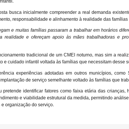
fantil.
ta busca inicialmente compreender a real demanda existente
nto, responsabilidade e alinhamento à realidade das famílias
am e muitas famílias passaram a trabalhar em horários difere
 realidade e ofereçam apoio às mães trabalhadoras e prot
ncionamento tradicional de um CMEI noturno, mas sim a realiz
o e cuidado infantil voltada às famílias que necessitam desse s
erência experiências adotadas em outros municípios, como S
implantação de serviço semelhante voltado às famílias que trab
retende identificar fatores como faixa etária das crianças, 
dimento e viabilidade estrutural da medida, permitindo análise
is e organização do serviço.