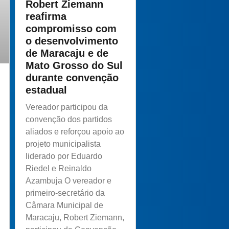
Robert Ziemann
reafirma
compromisso com
o desenvolvimento
de Maracaju e de
Mato Grosso do Sul
durante convenção
estadual
Vereador participou da
convenção dos partidos
aliados e reforçou apoio ao
projeto municipalista
liderado por Eduardo
Riedel e Reinaldo
Azambuja O vereador e
primeiro-secretário da
Câmara Municipal de
Maracaju, Robert Ziemann,