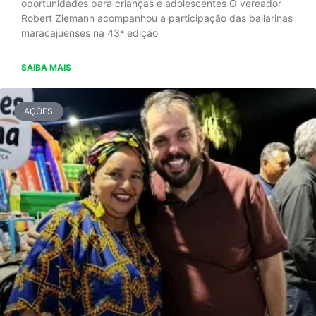
oportunidades para crianças e adolescentes O vereador
Robert Ziemann acompanhou a participação das bailarinas
maracajuenses na 43ª edição
SAIBA MAIS
AÇÕES