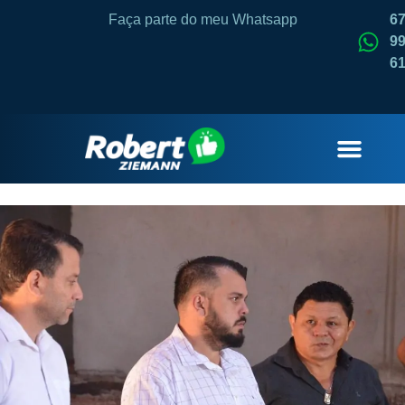
Faça parte do meu Whatsapp
6
99
6
QUEM SOU