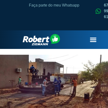
Faça parte do meu Whatsapp
6
99
6
QUEM SOU