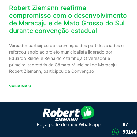
Robert Ziemann reafirma
compromisso com o desenvolvimento
de Maracaju e de Mato Grosso do Sul
durante convenção estadual
Vereador participou da convenção dos partidos aliados e
reforçou apoio ao projeto municipalista liderado por
Eduardo Riedel e Reinaldo Azambuja O vereador e
primeiro-secretário da Câmara Municipal de Maracaju,
Robert Ziemann, participou da Convenção
SAIBA MAIS
Faça parte do meu Whatsapp
67
99144