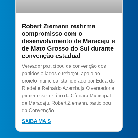
Robert Ziemann reafirma
compromisso com o
desenvolvimento de Maracaju e
de Mato Grosso do Sul durante
convenção estadual
Vereador participou da convenção dos
partidos aliados e reforçou apoio ao
projeto municipalista liderado por Eduardo
Riedel e Reinaldo Azambuja O vereador e
primeiro-secretário da Câmara Municipal
de Maracaju, Robert Ziemann, participou
da Convenção
SAIBA MAIS