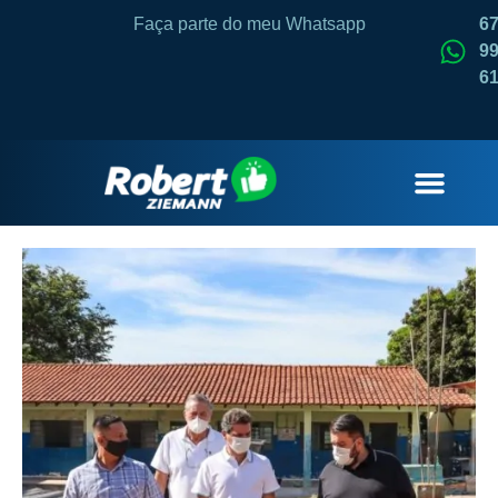
Faça parte do meu Whatsapp
6
99
6
QUEM SOU