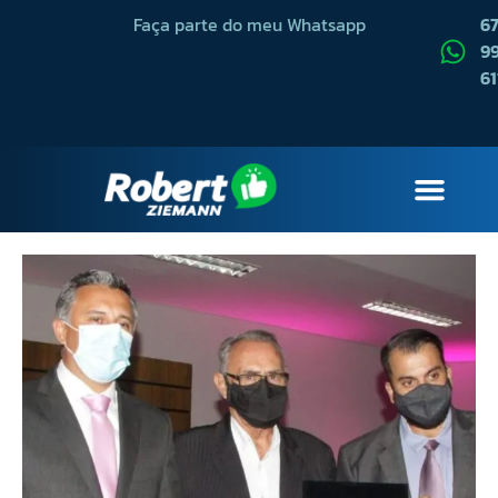
Faça parte do meu Whatsapp
6
99
61
QUEM SOU