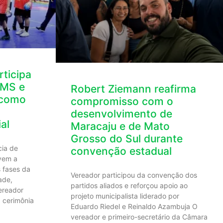
ticipa
AMS e
Robert Ziemann reafirma
 como
compromisso com o
desenvolvimento de
al
Maracaju e de Mato
Grosso do Sul durante
cia de
convenção estadual
ivem a
s fases da
Vereador participou da convenção dos
ade,
partidos aliados e reforçou apoio ao
ereador
projeto municipalista liderado por
 cerimônia
Eduardo Riedel e Reinaldo Azambuja O
vereador e primeiro-secretário da Câmara