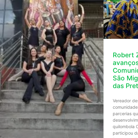
Robert 
avanços
Comunid
São Mig
das Pre
Vereador de
comunidade 
parcerias q
desenvolvime
quilombola 
participou 