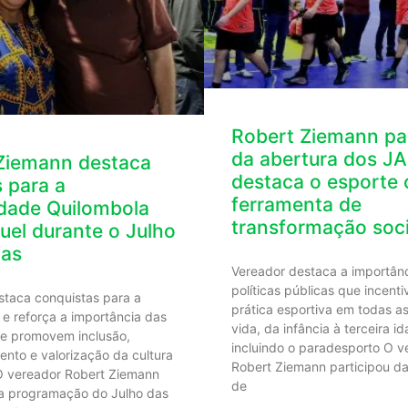
Robert Ziemann par
da abertura dos J
Ziemann destaca
destaca o esporte
 para a
ferramenta de
ade Quilombola
transformação soci
uel durante o Julho
tas
Vereador destaca a importân
políticas públicas que incent
staca conquistas para a
prática esportiva em todas a
e reforça a importância das
vida, da infância à terceira id
ue promovem inclusão,
incluindo o paradesporto O v
nto e valorização da cultura
Robert Ziemann participou da
O vereador Robert Ziemann
de
da programação do Julho das