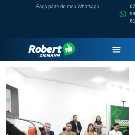
Faça parte do meu Whatsapp
6
99
6
QUEM SOU