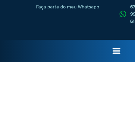
Faça parte do meu Whatsapp
6
99
61
QUEM SOU