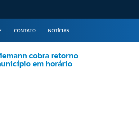
E
CONTATO
NOTÍCIAS
Ziemann cobra retorno
município em horário