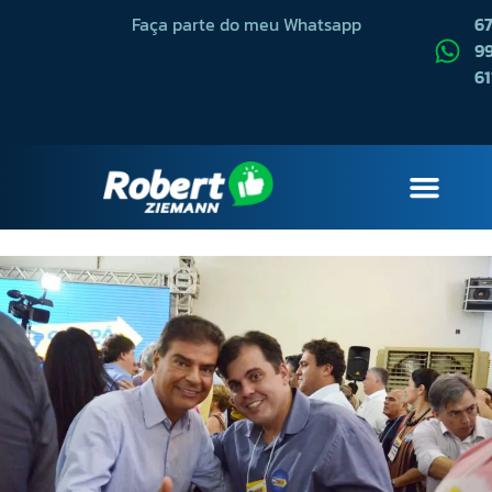
Faça parte do meu Whatsapp
6
99
61
QUEM SOU