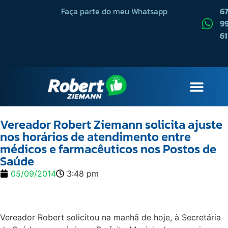
Faça parte do meu Whatsapp
6
99
61
QUEM SOU
Vereador Robert Ziemann solicita ajuste
nos horários de atendimento entre
médicos e farmacêuticos nos Postos de
Saúde
05/09/2014
3:48 pm
Vereador Robert solicitou na manhã de hoje, à Secretária