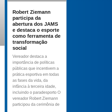
Robert Ziemann
participa da
abertura dos JAMS
e destaca o esporte
como ferramenta de
transformação
social
Vereador destaca a
importância de políticas
públicas que incentivem a
prática esportiva em todas
as fases da vida, da
infância à terceira idade,
incluindo o paradesporto O
vereador Robert Ziemann
participou da cerimônia de