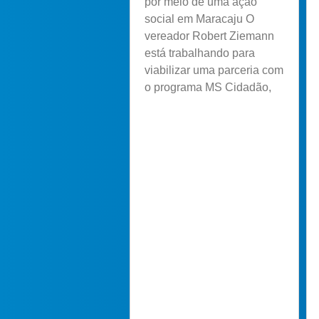
por meio de uma ação
social em Maracaju O
vereador Robert Ziemann
está trabalhando para
viabilizar uma parceria com
o programa MS Cidadão,