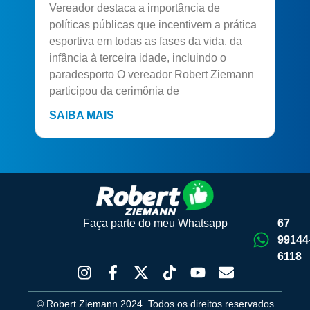
Vereador destaca a importância de
políticas públicas que incentivem a prática
esportiva em todas as fases da vida, da
infância à terceira idade, incluindo o
paradesporto O vereador Robert Ziemann
participou da cerimônia de
SAIBA MAIS
Faça parte do meu Whatsapp
67
99144
6118
© Robert Ziemann 2024. Todos os direitos reservados